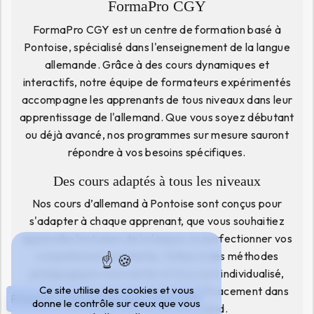
FormaPro CGY
FormaPro CGY est un centre de formation basé à
Pontoise, spécialisé dans l'enseignement de la langue
allemande. Grâce à des cours dynamiques et
interactifs, notre équipe de formateurs expérimentés
accompagne les apprenants de tous niveaux dans leur
apprentissage de l'allemand. Que vous soyez débutant
ou déjà avancé, nos programmes sur mesure sauront
répondre à vos besoins spécifiques.
Des cours adaptés à tous les niveaux
Nos cours d’allemand à Pontoise sont conçus pour
s'adapter à chaque apprenant, que vous souhaitiez
apprendre les bases de la langue ou perfectionner vos
compétences existantes. Grâce à des méthodes
pédagogiques innovantes et à un suivi individualisé,
Ce site utilise des cookies et vous
vous progresserez rapidement et efficacement dans
Financez votre projet avec votre CPF
donne le contrôle sur ceux que vous
votre maîtrise de l'allemand.