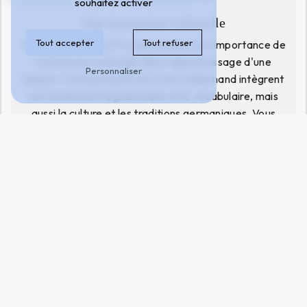
souhaitez activer
Une immersion culturelle
Tout accepter
Tout refuser
Chez FormaPro CGY, nous croyons en l'importance de
l'immersion culturelle dans l'apprentissage d'une
Personnaliser
langue. C'est pourquoi nos cours d’allemand intègrent
non seulement la grammaire et le vocabulaire, mais
aussi la culture et les traditions germaniques. Vous
apprendrez ainsi la langue dans un contexte
authentique et vivant, favorisant une meilleure
compréhension et une plus grande aisance linguistique.
Des locaux modernes et accueillants
Notre centre de formation à Pontoise bénéficie de
locaux modernes et accueillants, propices à
l'apprentissage. L'atmosphère chaleureuse et
conviviale favorise la concentration et la motivation
des apprenants. Les salles de cours sont équipées de
matériel didactique de qualité, permettant une